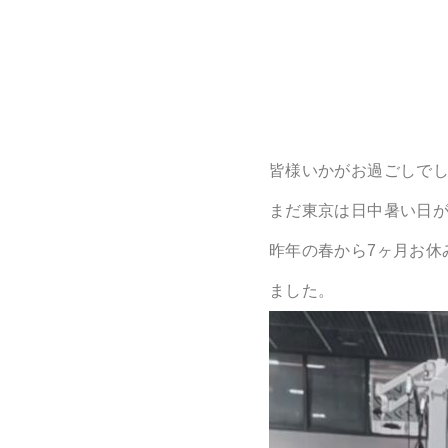
皆様いかがお過ごしで
まだ東京は日中暑い日
昨年の春から7ヶ月お休
ました。