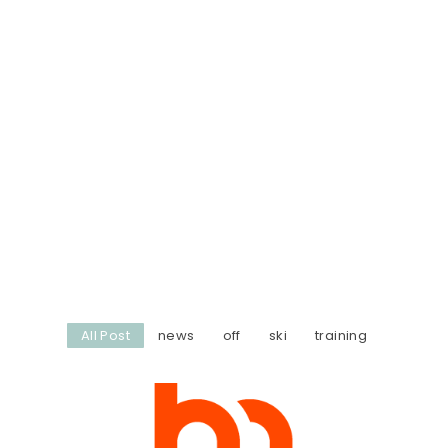
All Post
news
off
ski
training