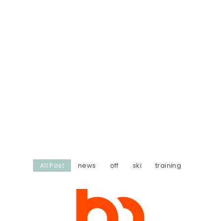
All Post
news
off
ski
training